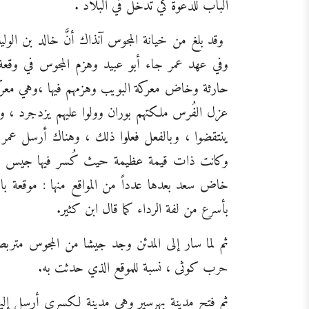
الباب للدعوة كي تدخل في البلاد .
وقد بلغ من خيانة المجوس آنذاك أنَّ خالد بن الو
وفي عهد عمر جاء أبو عبيد وهزم المجوس في وقعة ا
حارثة وخاض معركة البويب وهزمهم فيها ،وهي معرك
عزل الفُرس ملكتهم بوران وولوا عليهم يزدجرد ، و
ينتقضوا ، وبالفعل فعلوا ذلك ، وهناك أرسل عمر
وكانت ذات قيمة عظيمة حيث كُسر فيها جيس كسرى 
خاض سعد بعدها عدداً من المواقع منها : موقعة ب
بأسرع من لفة الرداء كما قال ابن كثير.
ثم لما سار إلى المدئن وجد جيشا من المجوس متربصا
حرب كوثى ، نسبة للموقع الذي حدثت به.
ثم فتح مدينة بهرسير وهي مدينة لكسري أرسل إليه