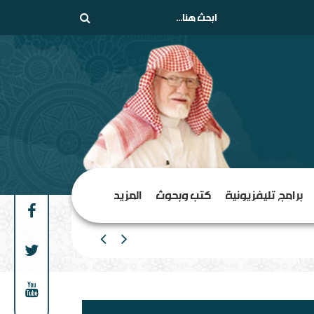
برامج تليفزيونية
كتب وبحوث
المزيد
من الهامش إلى المركز السلف