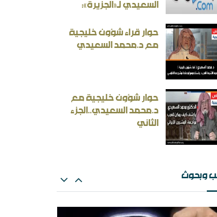
السعيدي لـ«الجزيرة»:
حوار قراء شؤون خليجية
مع د.محمد السعيدي
ثقافة بين الثوابت والمتغيرات [ورقة عمل]
أسئلة المنطقية والأجوبة غير المنطقية في الحرب
حوار شؤون خليجية مع
إيرانية
د.محمد السعيدي..الجزء
الثاني
ب وبحوث
ث: الإلزام بالمذهب في الفتيا والقضاء والتعليم
ران المسكينة ورد على الأستاذ إلهامي وأحمد
ريسوني