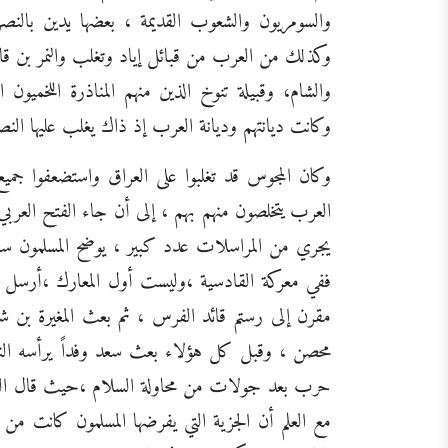
والسومريون والشعوب القديمة ، بعضها يدين بالنصر
وكذلك من العرب من قبائل إياد وتغلب والنمر بن 
والشام، وقبيلة تنوخ الذين منهم المناذرة اللخميو
وكانت ديانتهم وديانة العرب إذ ذاك يغلب عليها النصر
وكان المجوس قد تغلبوا على العراق واستضعفوا ج
العرب يتخلصون منهم بهم ، إلى أن جاء الفتح العربي
يجري من المراسلات عدد كبير ، يوضح المسلمون س
ففي معركة القادسية ،وليست أول المعارك ،أرسل 
مقرن إلى رستم قائد الفرس ، ثم بعث المغيرة بن ش
محصن ، وقبل كل هؤلاء بعث سعد وفداً يرأسه الن
حرب بعد جولات من محاولة السلام ،حيث قال النعم
مع العلم أن الجزية التي يفرضها المسلمون كانت من 