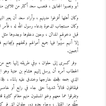
أبو ونصبوا المجانيق ، فنصب سعد أكثر من ثلاثين منجنيق
وكان أهلها أفرغوا مدينهم ، وأراد سعد أن يعبر الن
وكان مستجاب الدعوة بدعاء رسول الله له ، فأمر المس
قبل دخولهم المدائن ، وحين دخلوها وجدوها مثل س
إلا أنهم سيَّبوا فيها جميع أموالهم وتحفهم وتيجانه
أجمعين.
وفر كسرى إلى حلوان ، وفي طريقه إليها جمع من ا
الخطاب أمره أن يرسل إليهم هشام بن عتبة وهو اب
الذي جمعه فجعله خارجها وخندق عليه بالماء ، فجا
فيقاتلون قتالاً شديداً حتى جاء في رابع أو خامس ي
وتفرقوا عما معهم وغنم المسلمون منهم مغانم كثيرة قد
جُلِّله من القتلى ، وجاء بعده دور حلوان التي فر 