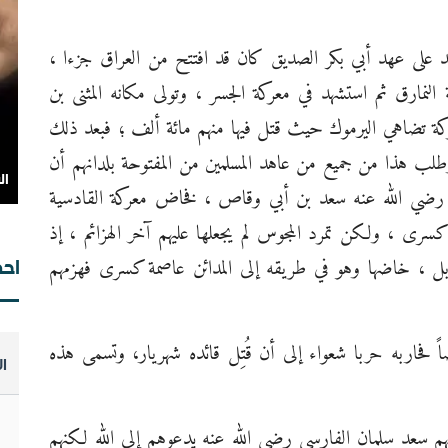
ليد على عهد أبي بكر الصديق كان قد افتتح من العراق جزءا ،
لنمارق ثم استشهد في معركة الجسر ، وتولى مكانه المثنى بن
ة تضاهي اليرموك حيث قتل فيها منهم مائة ألف ؛ فبعد ذلك
طلب هذا من جميع من عاهد المسلمين من المفتوحة بلدانهم أن
ال
 رضي الله عنه سعد بن أبي وقاص ، فخاض معركة القادسية
ال
، ولكن تمرد المجوس لم يجعلها عليهم آخر الهزائم ، إذ
ابل ، خاضها وهو في طريقه إلى المدائن عاصمة كسرى فهزمهم
احص
ً فحاربه حربا شعواء إلى أن قُتِل قائده شهريار، وتسمى هذه
ا
ال
وت
م سعد سلمان الفارسي رضي الله عنه يدعوهم إلى الله لكنهم