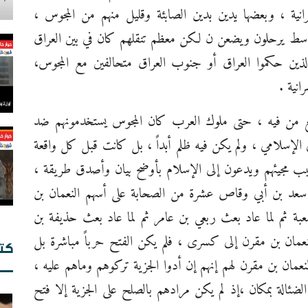
انية ، وبعضها يدين بدين الصابئة وقليل منهم من المجوس ،
قاسط يرحلون ويضعن ن لكن معظم تنقلهم كان في بين العراق
ن الذين حكموا العراق أو جنوب العراق متحالفين مع المجوس،
انية .
ميع من فيه ، حتى ملوك العرب كان المجوس يستخدمونهم ضد
ال
ال
 الإسلامي ، ولم يكن فيه ظلم أبداً ، بل كانت قبل كل واقعة
ال
بب مجيئهم ويدعون إلى الإسلام بأوضح بيان وأصدق طريقة ،
سعد بن أبي وقاص عشرة من الصحابة على أسهم النعمان بن
عبة ثم لما عاد بعث ربعي بن عامر ثم لما عاد بعث حذيفة بن
عمان بن مقرن إلى كسرى ، فلم يكن الفتح حرباً مباشرة بل
كت
ان بن مقرن لهم إنهم إن أدوا الجزية تركوهم وماهم عليه ،
بح
الضئالة بمكان ،إذ لم يكن مرادهم بالصلح على الجزية إلا فتح
إي
ال