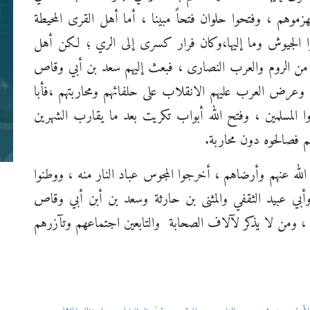
قط
موهم ، وفتحوا حلوان فتحاً مبينا ، أما أهل القرى المحيطة
وا الجيوش وما إليها،وكان فرار كسرى إلى الري ؛ لكن أهل
هم من الروم والعرب النصارى ، فبعث إليهم سعد بن أبي وقاص
 ، وعرض العرب عليهم الانقلاب على حلفائهم ومحاربتهم ،فأبا
ا المسلمين ، وفتح الله أبواب تكريت بعد ما يقارب الشهرين
مق
ود
هم فصالحوه دون محاربة.
أي
لله عنهم وأرضاهم ، أخرجوا المجوس عباد النار منه ، ووطنوا
د وأبي عبيد الثقفي والمثنى بن حارثة وسعد بن أبن أبي وقاص
، ومن لا يذكر لآلاف الصحابة
والتابعين اجتماعهم وتآزرهم
ال
شب