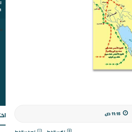
ا
1
u.
أي
11:15 ص
اخت
شب
مق