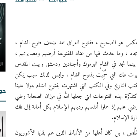
تكبير الخط
تصغير الخط
العكس هو الصحيح ، ففتوح العراق تعد ضعف فتوح الشام ،
د ، وما حدث فيها من عناد المفتوحة أرضهم ومصابرتهم ،
ة بينما نجد في الشام اليرموك وأجنادين ودمشق وبيت المقدس
ال
تهرت تلك التي سُمِّيَت بفتوح الشام ، وليس لذلك سبب يمكن
كتب التاريخ وفي الكتب التي اشتهرت بفتوح الشام ؛ولا علينا
حوا
رة بهذه الفتوحات التي جعلها الله في ميزان الصحابة رضي
رضي عنهم إذ حملوا أنفسهم ودينهم الإسلام بكل أمانة إلى تلك
ارة الإسلام.
لَّص ، بل كان أهلها من الأنباط الذين هم بقايا الأشوريون
من