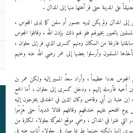
مؤ
اً على المدينة حتى فر أهلها منها إلى المدائن .
هر إلى المدائن ولم يكن لديه جسور أو سفن كما لدى المجوس ،
لمين بالعبور بخيولهم فتم لهم ذلك بإذن الله ، وقاتلوا المجوس
ابقتها فارغة من السكان ومنهم كسرى الذي فر إلى حلوان ،
مـ
مـ
م فأخذها المسلمون وأرسلوا بعضها إلى عمر رضي الله عنه وعنهم
.
ما
لمجوس عددا عظيماً ، وأراد سعدٌ المسير إليه ولكن عمر بن
ن أخيه فأرسله إليهم ؛ ودخل كسرى إلى حلوان ، أما الجمع
ء ابن عتبة بن أبي وقاص وكان الذين في الخندق يخرجون إليه
ومٍ اقتحم عليهم خندقهم وقاتلهم قتالا شديداً حتى هُزِمُوا
بن
ر التي غنوا في المدائن ، وسُمي موقع المعركة جلولاء لكثرة من
م
كسرى إليها ،لكنه حينما علم بما صار في جلولاء أناب عنه في