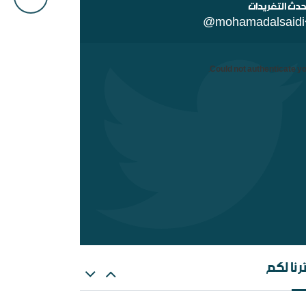
حدث التغريدات
@mohamadalsaidi
Could not authenticate yo
ن السلفية من الانفصاليين في اليمن
رنا لكم
هات عن الغلو عند السلفيين . ومنه مقتضبات من
الات سابقة