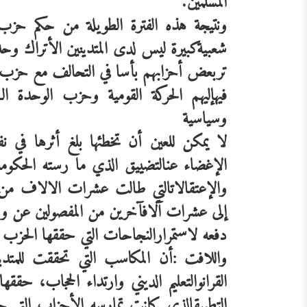
المسلمين
.
ونتيجة
هذه
الفترة
الطويلة
من
حكم
حزب
شعبية
كبيرة
ليس
لدى
المتدينين
الأتراك
وحد
تر
بعض
أحزابهم
بأسا
في
التحالف
مع
حزب
فيه
إليهم
الحركة
القومية
وحزب
الوحدة
ال
وسياسية
لا
يمكن
للعين
أن
تخطئها
بلغ
أثرها
في
ن
الإغضاء
عن
التضييق
الذي
ما
رسته
الحكومة
والإعتقالات
التي
طالت
عشرات
الالاف
من
إلى
عشرات
آلاف
آخرين
من
المفصولين
عن
وظ
دفعه
لاستمرار
النجاحات
التي
حققها
الحزب
واللافت
:أن
المكاسب
التي
تحققت
للمتدي
القران
والتعليم
الديني
وارتداء
الحجاب،
حققها
التطبيق
الذي
كانت
تمارسه
الأحزاب
التي
ح