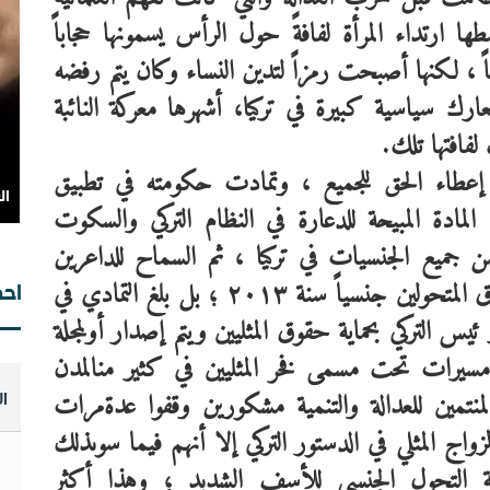
طها
ارتداء
المرأة
لفافةً
حول
الرأس
يسمونها
حجاباً
،
لكنها
أصبحت
رمزاً
لتدين
النساء
وكان
يتم
رفضه
عارك
سياسية
كبيرة
في
تركيا،
أشهرها
معركة
النائبة
لفافتها
تلك
.
إعطاء
الحق
للجميع
،
وتمادت
حكومته
في
تطبيق
ال
وت
المادة
المبيحة
للدعارة
في
النظام
التركي
والسكوت
مؤ
ن
جميع
الجنسيات
في
تركيا
،
ثم
السماح
للداعرين
ق
المتحولين
جنسياً
سنة
٢٠١٣
؛
بل
بلغ
التمادي
في
احص
ئيس
التركي
بحماية
حقوق
المثليين
ويتم
إصدار
أول
مجلة
مسيرات
تحت
مسمى
فخر
المثليين
في
كثير
من
المدن
لمنتمين
للعدالة
والتنمية
مشكورين
وقفوا
عدة
مرات
ا
مـ
مـ
لزواج
المثلي
في
الدستور
التركي
إلا
أنهم
فيما
سوى
ذلك
.
التحول
الجنسي
للأسف
الشديد
؛
وهذا
أكثر