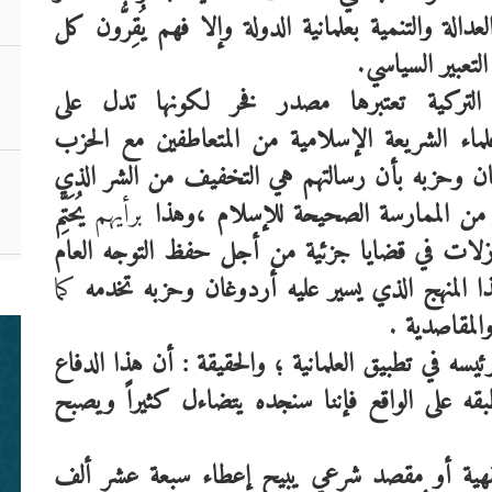
ما
لعدالة
والتنمية
بعلمانية
الدولة
وإلا
فهم
يُقِرُّون
كل
التعبير
السياسي
.
التركية
تعتبرها
مصدر
فخر
لكونها
تدل
على
لماء
الشريعة
الإسلامية
من
المتعاطفين
مع
الحزب
ن
وحزبه
بأن
رسالتهم
هي
التخفيف
من
الشر
الذي
بن
من
الممارسة
الصحيحة
للإسلام
،وهذا
برأيهم
يُحَتِّم
م
زلات
في
قضايا
جزئية
من
أجل
حفظ
التوجه
العام
قط
ا
المنهج
الذي
يسير
عليه
أردوغان
وحزبه
تخدمه
كما
المقاصدية
.
ئيسه
في
تطبيق
العلمانية
؛
والحقيقة
:
أن
هذا
الدفاع
بقه
على
الواقع
فإننا
سنجده
يتضاءل
كثيراً
ويصبح
مق
ود
هية
أو
مقصد
شرعي
يبيح
إعطاء
سبعة
عشر
ألف