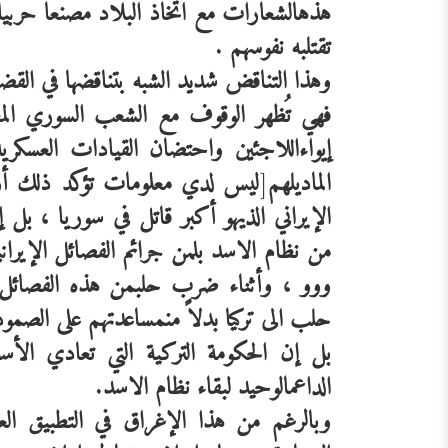
هذه
الشعارات
مع
اتخاذ
البلاد
مصنعاً
حربياً
تقتل
به
نفوسهم
.
وهذا
التناقض
شديد
الشبه
بتناقضها
في
القضي
فهي
تُظهر
الوقوف
مع
الشعب
السوري
ال
إيواء
اللاجئين
واحتضان
القيادات
العسكريه
المادي
لهم
[
ليس
لدي
معلومات
تؤكد
ذلك
أ
الإيراني
الذي
هو
أكبر
قاتل
في
سوريا
،
بل
إ
من
نظام
الاسد
بل
من
جرائم
الفصائل
الإيران
ووو
،
وأثناء
ضرب
حلب
من
هذه
الفصائل
حلب
الى
تركيا
بدلاً
من
مساعدتهم
على
الصمود
بل
إن
الحكومة
التركية
التي
تعادي
الأس
الداعم
الوحيد
لبقاء
نظام
الاسد
.
وبالرغم
من
هذا
الإغراق
في
التطبيق
الع