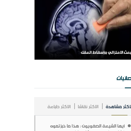
مملكة العربية السعودية ، فلسلفة النشأة ، تنظيراً
طبيقا.
سسة طابة والتنظيمات المتطرفة
ائيات
لاكثر مشاهدة
الاكثر نقاشا
الاكثر طباعة
ـلخص عــلاقــات الــملك عــبد￼￼ العزیز مــع الإنجــلیز ،
ـن الــنشأة￼￼ وحـتى نـھایـة الحـرب الـعالـمیة الأولى
أيها الشيعة الصفويون : هذا ما خبزتموه