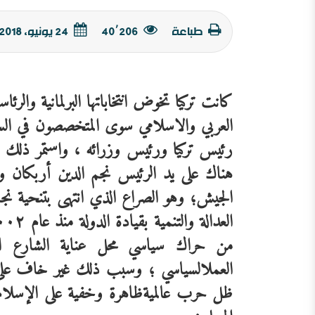
طباعة
40٬206
24 يونيو, 2018
كانت
تركيا
تخوض
انتخاباتها
البرلمانية
والرئاس
العربي
والاسلامي
سوى
المتخصصون
في
ال
رئيس
تركيا
ورئيس
وزرائه
،
واستمر
ذلك
ح
هناك
على
يد
الرئيس
نجم
الدين
أربكان
و
الجيش؛
وهو
الصراع
الذي
انتهى
بتنحية
نج
العدالة
والتنمية
بقيادة
الدولة منذ
عام
٢٠٠٢؛و
من
حراك
سياسي
محل
عناية
الشارع
ا
العمل
السياسي
؛
وسبب
ذلك
غير
خاف
عل
ظل
حرب
عالمية
ظاهرة
وخفية
على
الإسلام