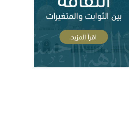
ن السلفية من الانفصاليين في اليمن
أزمة قطر وإدارة الأزمة ( 83704 مشاهدة )
السعودية وقطر ومشروع العمق الاستراتيجي
( 83694 مشاهدة )
رأيي فيما صدر عن الشيخ سعد الشثري تجاه
سلفية والصوفية: نصح بعلم وحكم بعدل
داعش ( 77972 مشاهدة )
هات عن الغلو عند السلفيين . ومنه مقتضبات من
الات سابقة
مهرجان جروزني بين المؤتمر والمؤامرة (
77612 مشاهدة )
رأيي فيما صدر عن الدكتور محمد الهاشمي (
72384 مشاهدة )
صحوة بين الانحراف عنها والانحراف بها..ورقة د.محمد
سعيدي في مؤتمر الصحوة