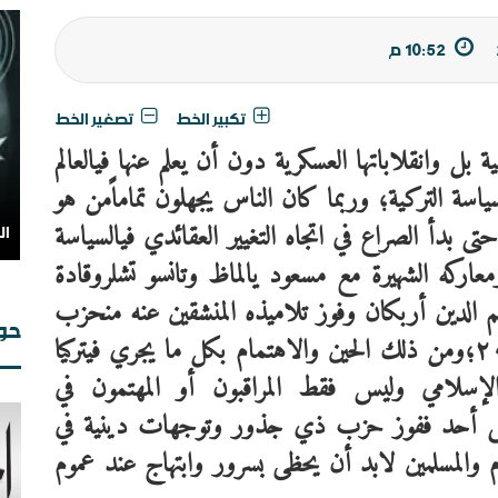
10:52 م
تكبير الخط
تصغير الخط
ية
بل
وانقلاباتها
العسكرية
دون
أن
يعلم
عنها
في
العالم
سياسة
التركية؛
وربما
كان
الناس
يجهلون
تماماً
من
هو
تى
بدأ
الصراع
في
اتجاه
التغيير
العقائدي
في
السياسة
من
معاركه
الشهيرة
مع
مسعود
يالماظ
وتانسو
تشلر
وقادة
م
الدين
أربكان
وفوز
تلاميذه
المنشقين
عنه
من
حزب
حوا
من
ذلك
الحين
والاهتمام
بكل
ما
يجري
في
تركيا
لإسلامي
وليس
فقط
المراقبون
أو
المهتمون
في
ى
أحد
ففوز
حزب
ذي
جذور
وتوجهات
دينية
في
ال
والمسلمين
لابد
أن
يحظى
بسرور
وابتهاج
عند
عموم
ال
ال