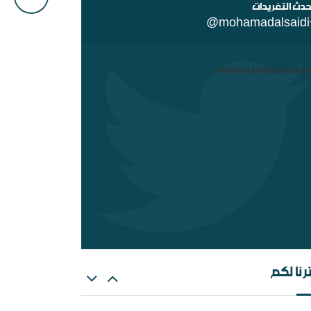
حدث التغريدات
@mohamadalsaidi
Could not authenticate yo
هات عن الغلو عند السلفيين . ومنه مقتضبات من
الات سابقة
رنا لكم
عالم الإسلامي والمؤامرة القادمة