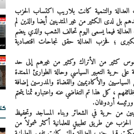
العدالة
والتنمية
كانت
بلاريب
اكتساب
الحزب
هم
بل
لدى
الكثير
من
غير
المتدينين
أيضا
والذين
لم
العدالة
فيما
يسمى
اليوم
تحالف
الشعب
والذي
ينضم
كبرى
؛
فحزب
العدالة
حقق
نجاحات
اقتصادية
بح
فوس
كثير
من
الأتراك
وكثير
من
غيرهم
إلى
حد
إي
ال
على
حرية
التعبير
السياسي
وحالة
الطوارئ
الممتدة
السياسيين
والأكاديميين
والقضاة
والمدرسين
إضافة
ائفهم
،
كل
هذا
تم
التغاضي
عنه
واعتباره
ثمنا
يتحتم
ورئيسه
أردوغان
.
كت
نين
من
حرية
في
الشعائر
وبناء
المساجد
وتحفيظ
الحزب
عن
طريق
تطبيقٍ
للعلمانية
أكثر
شمولاً
من
ال
كمت
قبل
حزب
العدالة
والتي
كانت
تفهم
العلمانية
ال