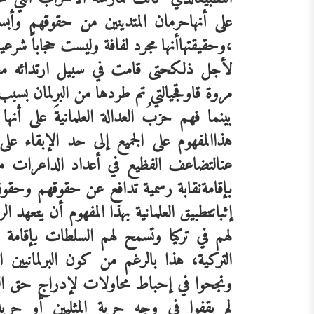
على
أنها
حرمان
المتدينين
من
حقوقهم
وأبس
،وحقيقتها
أنها
مجرد
لفافة
وليست
حجاباً
شرعياً
لأجل
ذلك
حتى
قامت
في
سبيل
ارتدائه
م
مروة
قاوقجي
التي
تم
طردها
من
البرلمان
بسبب
بينما
فهم
حزبُ
العدالة
العلمانيةَ
على
أنها
هذا
المفهوم
على
الجميع
إلى
حد
الإبقاء
على
عن
التضاعف
الفظيع
في
أعداد
الداعرات
م
بإقامة
نقابة
رسمية
تدافع
عن
حقوقهم
وحقو
إثبات
تطبيق
العلمانية
بهذا
المفهوم
أن
يتعهد
الر
لهم
في
تركيا
وتسمح
لهم
السلطات
بإقامة
التركية،
هذا
بالرغم
من
كون
البرلمانيين
ا
ونجحوا
في
إحباط
محاولات
لإدراج
حق
ا
لم
يقفوا
في
وجه
حرية
المثليين
أو
حرية