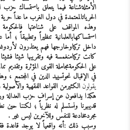
الأمثلة
شناعة
فيما
يتعلق
باستمساك
حزب
ا
الحريات
المعتمدة
في
دول
الغرب
ما
عداً
حرية
وهذه
المواقف
على
شناعتها
فالحكومة
استمساكها
بالعلمانية
تنظيراً
وتطبيقاً
؛
أما
ع
داخل
تركيا
وخارجها
فهم
يعتذرون
لأردوغا
كانت
تركيا
منغمسة
فيه
وتقريبها
شيئا
فشيئا
على
الحكومة
مجاملة
القوى
المؤثرة
وتقديم
تنا
في
الإقبال
نحو
تسييد
الدين
في
المجتمع
،
وهذ
يقولون
الكثير
من
القواعد
الفقهية
والأصولية
و
هكذا
يدافعون
عن
إسراف
حزب
العدالة
ور
قد
يبهرنا
ونستسلم
له
نظرياً
؛
لكننا
حين
نط
مجرد
مخادعة
للنفس
وللآخرين
ليس
غير
.
وسبب
ذلك
:أنه
واقعياً
لا
يوجد
قاعدة
فق