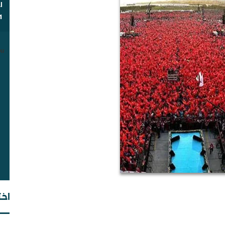
ا
1
u.
شب
مق
اخت
ال