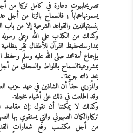
تصريح
لبيوت
دعارة
في
كامل
تركيا
من
أج
يسمونها
حجاباً
؛
فالسماح
بالزنا
من
أجل
عد
بنسبتها
للدين
والقواعد
الشرعية
إلا
من
باب
ا
وكذلك
من
الكذب
على
الله
وعلى
رسوله
بمدارس
لتحفيظ
القرآن
للأطفال
نُقِر
بنظامية
بإجماع
أمة
محمد
صلى
الله
عليه
وسلم
وحفظ
ا
بمشروعية
السماح
باللواط
والسحاق
من
أجل
بحد
ذاته
جريمة
!.
والمُزري
حقاً
أن
الشاذين
في
عهد
حزب
الع
وقد
اطلعت
في
ذلك
على
أشياء
مخجلة
.
وكذلك
لا
يمكننا
أن
نقول
:إن
مقاصد
ا
تركيا
والكيان
الصهيوني
والتي
يستقوي
بها
الصها
من
أجل
مكتسب
رفع
شعارات
الق