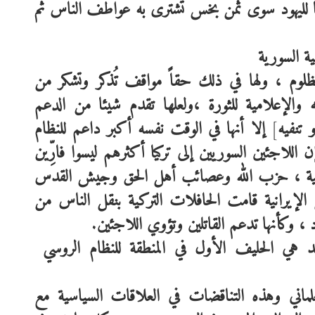
لليهود
سوى
ثمن
بخس
تُشترى
به
عواطف
الناس
ثم
ة
السورية
مظلوم
،
ولها
في
ذلك
حقاً
مواقف
تُذكر
وتشكر
من
والإعلامية
للثورة
،ولعلها
تقدم
شيئا
من
الدعم
و
تنفيه
]
إلا
أنها
في
الوقت
نفسه
أكبر
داعم
للنظام
ال
لم
ن
اللاجئين
السوريين
إلى
تركيا
أكثرهم
ليسوا
فارِّين
ية
،
حزب
الله
وعصائب
أهل
الحق
وجيش
القدس
الإيرانية
قامت
الحافلات
التركية
بنقل
الناس
من
،
وكأنها
تدعم
القاتلين
وتؤوي
اللاجئين
.
د
هي
الحليف
الأول
في
المنطقة
للنظام
الروسي
لماني
وهذه
التناقضات
في
العلاقات
السياسية
مع
ال