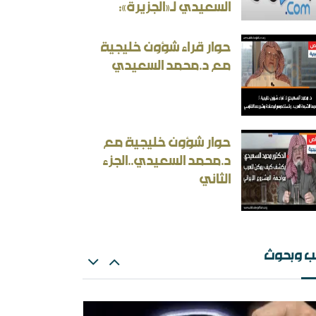
السعيدي لـ«الجزيرة»:
حوار قراء شؤون خليجية
مع د.محمد السعيدي
ث: الإلزام بالمذهب في الفتيا والقضاء والتعليم
ران المسكينة ورد على الأستاذ إلهامي وأحمد
حوار شؤون خليجية مع
ريسوني
د.محمد السعيدي..الجزء
الثاني
ب وبحوث
بعث الاعتزالي وإسقاط العقل
لهم اشغل الظالمين بالظالمين