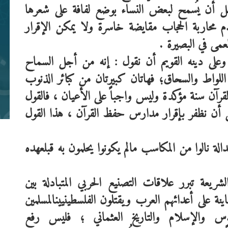
ل
أن
يُسمح
لبعض
النساء
بوضع
لفافة
على
شعرها
أي
م
محاربة
الحجاب
مقايضة
خاسرة
ولا
يمكن
الإقرار
لعمى
في
البصيرة
.
وعلى
دينه
القويم
أن
نقول
:
إنه
من
أجل
السماح
اللواط
والسحاق؛
فهاتان
كبيرتان
من
كبائر
الذنوب
لقرآن
سنة
مؤكدة
وليس
واجباً
على
الأعيان
،
فالقول
ال
أن
نظفر
بإقرار
مدارس
حفظ
القرآن
،
هذا
القول
شب
مق
دالة
نالوا
من
المكاسب
مالم
يكونوا
يحلمون
به
قبل
عهده
لشريعة
تبرر
علاقات
التصنيع
الحربي
المتبادلة
بين
ينة
على
أعدائهم
العرب
ويقتلون
الفلسطينيين
المسلمين
ال
دس
والإسلام
والتاريخ
العثماني
؛
فليس
رفع
ال